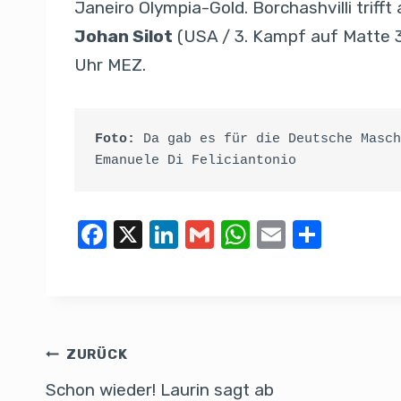
Janeiro Olympia-Gold. Borchashvilli triff
Johan Silot
(USA / 3. Kampf auf Matte 3
Uhr MEZ.
Foto: 
Da gab es für die Deutsche Masch
Emanuele Di Feliciantonio
F
X
Li
G
W
E
T
a
n
m
h
m
eil
c
k
ail
at
ail
e
e
e
s
n
b
dI
A
ZURÜCK
o
n
p
Schon wieder! Laurin sagt ab