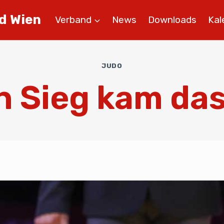
d Wien
Verband
News
Downloads
Kal
JUDO
 Sieg kam da