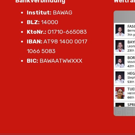
Bankverbindung
Weltra
Institut:
BAWAG
BLZ:
14000
KtoNr.:
01710-665083
IBAN:
AT98 1400 0017
1066 5083
BIC:
BAWAATWWXXX