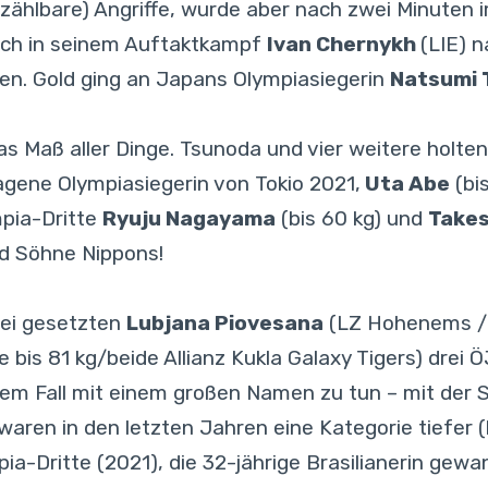
t zählbare) Angriffe, wurde aber nach zwei Minute
sich in seinem Auftaktkampf
Ivan Chernykh
(LIE) 
en. Gold ging an Japans Olympiasiegerin
Natsumi 
 Maß aller Dinge. Tsunoda und vier weitere holten
lagene Olympiasiegerin von Tokio 2021,
Uta Abe
(bi
mpia-Dritte
Ryuju Nagayama
(bis 60 kg) und
Takes
nd Söhne Nippons!
ei gesetzten
Lubjana Piovesana
(LZ Hohenems / 
e bis 81 kg/beide Allianz Kukla Galaxy Tigers) drei
em Fall mit einem großen Namen zu tun – mit der 
waren in den letzten Jahren eine Kategorie tiefer (b
ia-Dritte (2021), die 32-jährige Brasilianerin gewa