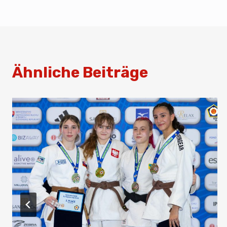
o
p
k
Ähnliche Beiträge