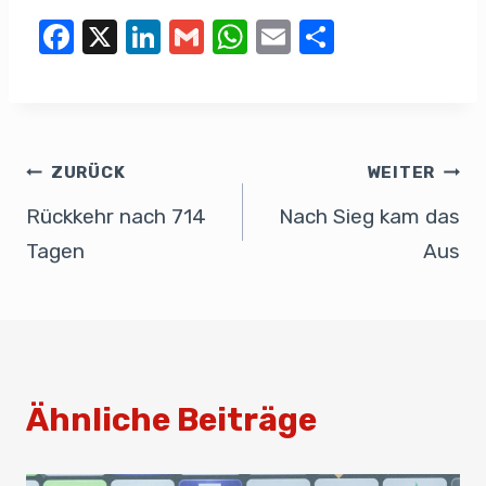
F
X
Li
G
W
E
T
a
n
m
h
m
eil
c
k
ail
at
ail
e
e
e
s
n
b
dI
A
ZURÜCK
WEITER
o
n
p
Rückkehr nach 714
Nach Sieg kam das
o
p
Tagen
Aus
k
Ähnliche Beiträge