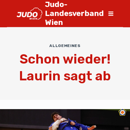
Judo-
Landesverband
Wien
ALLGEMEINES
Schon wieder!
Laurin sagt ab