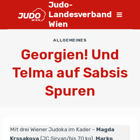
Judo-
Landesverband
Wien
ALLGEMEINES
Georgien! Und
Telma auf Sabsis
Spuren
Mit drei Wiener Judoka im Kader –
Magda
Krssakova
(JC Sirvan/bis 70 kg),
Marko