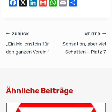
F
X
Li
G
W
E
T
a
n
m
h
m
eil
c
k
ail
at
ail
e
e
e
s
n
b
dI
A
ZURÜCK
WEITER
o
n
p
„Ein Meilenstein für
Sensation, aber viel
o
p
den ganzen Verein!“
Schatten – Platz 7
k
Ähnliche Beiträge