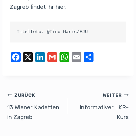
Zagreb findet ihr hier.
Titelfoto: @Tino Maric/EJU
F
X
Li
G
W
E
T
a
n
m
h
m
eil
c
k
ail
at
ail
e
e
e
s
n
b
dI
A
ZURÜCK
WEITER
o
n
p
13 Wiener Kadetten
Informativer LKR-
o
p
in Zagreb
Kurs
k