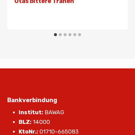
Utas bittere Tränen
Von
Presse
28. Juli 2024
Bankverbindung
Institut:
BAWAG
BLZ:
14000
KtoNr.:
01710-665083