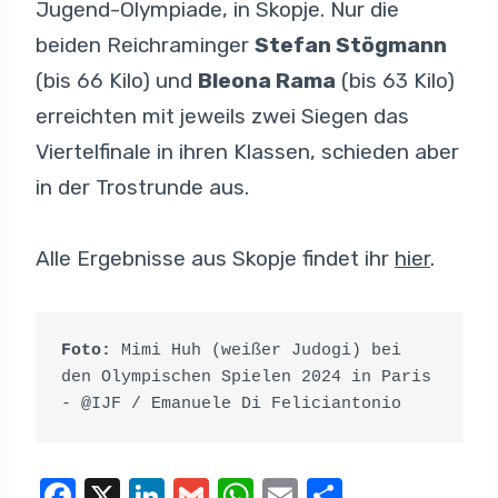
Jugend-Olympiade, in Skopje. Nur die
beiden Reichraminger
Stefan Stögmann
(bis 66 Kilo) und
Bleona Rama
(bis 63 Kilo)
erreichten mit jeweils zwei Siegen das
Viertelfinale in ihren Klassen, schieden aber
in der Trostrunde aus.
Alle Ergebnisse aus Skopje findet ihr
hier
.
Foto:
 Mimi Huh (weißer Judogi) bei 
den Olympischen Spielen 2024 in Paris 
- @IJF / Emanuele Di Feliciantonio
F
X
Li
G
W
E
T