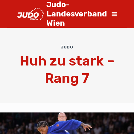
Judo-
Landesverband
Wien
JUDO
Huh zu stark –
Rang 7