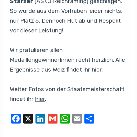
Starzer
(ASKÖ Reichraming) geschlagen.
So wurde aus dem Vorhaben leider nichts,
nur Platz 5. Dennoch Hut ab und Respekt
vor dieser Leistung!
Wir gratulieren allen
MedaillengewinnerInnen recht herzlich. Alle
Ergebnisse aus Weiz findet ihr
hier
.
Weiter Fotos von der Staatsmeisterschaft
findet ihr
hier
.
F
X
Li
G
W
E
T
a
n
m
h
m
eil