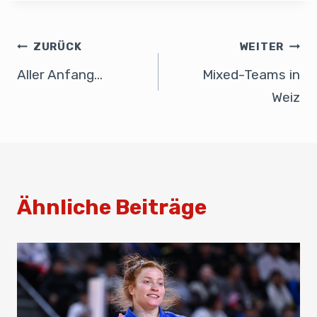
c
k
ail
at
ail
e
e
e
s
n
b
dI
A
ZURÜCK
WEITER
o
n
p
Aller Anfang…
Mixed-Teams in
o
p
Weiz
k
Ähnliche Beiträge