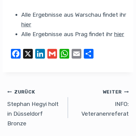
Alle Ergebnisse aus Warschau findet ihr
hier
Alle Ergebnisse aus Prag findet ihr
hier
F
X
Li
G
W
E
T
a
n
m
h
m
eil
c
k
ail
at
ail
e
e
e
s
n
b
dI
A
ZURÜCK
WEITER
o
n
p
Stephan Hegyi holt
INFO:
o
p
in Düsseldorf
Veteranenreferat
k
Bronze