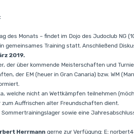
:
tag des Monats – findet im Dojo des Judoclub NG 
in gemeinsames Training statt. Anschließend Disku
ärz 2019.
tter, der über kommende Meisterschaften und Turnie
ften, der EM (heuer in Gran Canaria) bzw. WM (Mar
rmiert.
oka, welche nicht an Wettkämpfen teilnehmen (möc
zum Auffrischen alter Freundschaften dient.
s Sommertrainingslager sowie eine Jahresabschlus
rbert Herrmann
gerne zur Verfügung: E:
norbert