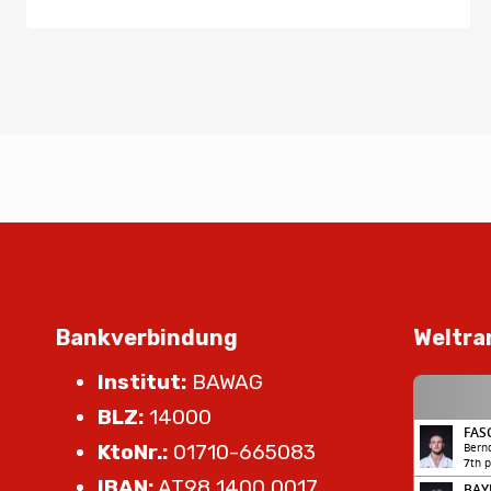
Bankverbindung
Weltra
Institut:
BAWAG
BLZ:
14000
KtoNr.:
01710-665083
IBAN:
AT98 1400 0017