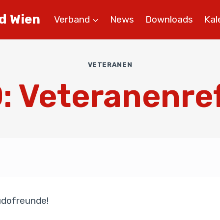
d Wien
Verband
News
Downloads
Kal
VETERANEN
: Veteranenre
udofreunde!