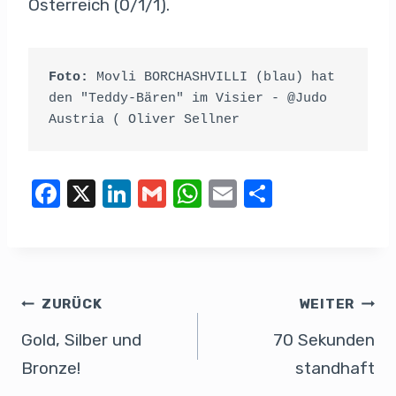
Österreich (0/1/1).
Foto:
 Movli BORCHASHVILLI (blau) hat 
den "Teddy-Bären" im Visier - @Judo 
Austria ( Oliver Sellner
F
X
Li
G
W
E
T
a
n
m
h
m
eil
c
k
ail
at
ail
e
e
e
s
n
b
dI
A
ZURÜCK
WEITER
o
n
p
Gold, Silber und
70 Sekunden
o
p
Bronze!
standhaft
k