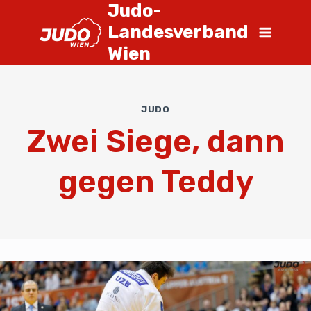
Judo-
Landesverband
Wien
JUDO
Zwei Siege, dann
gegen Teddy