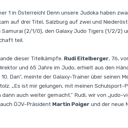
mer 1 in Österreich! Denn unsere Judoka haben zwar
am auf drei Titel, Salzburg auf zwei und Niederöst
a Samurai (2/1/0), den Galaxy Judo Tigers (1/2/2) 
aft teil.
ande dieser Titelkämpfe.
Rudi Eitelberger
, 76, v
Direktor und 65 Jahre im Judo, erhielt aus den Hä
n 10. Dan“, meinte der Galaxy-Trainer über seinen Men
stolz. „Es ist mir gelungen, mit meinen Schulsport-
dann auch weiter gemacht.“ Rudi, wir von „judo-vie
e auch ÖJV-Präsident
Martin Poiger
und der neue 