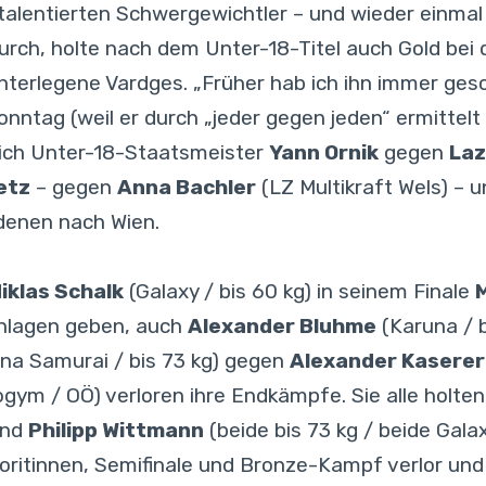
talentierten Schwergewichtler – und wieder einmal
rch, holte nach dem Unter-18-Titel auch Gold bei 
unterlegene Vardges. „Früher hab ich ihn immer gesc
nntag (weil er durch „jeder gegen jeden“ ermittelt 
sich Unter-18-Staatsmeister
Yann Ornik
gegen
Laz
etz
– gegen
Anna Bachler
(LZ Multikraft Wels) – 
ldenen nach Wien.
iklas Schalk
(Galaxy / bis 60 kg) in seinem Finale
chlagen geben, auch
Alexander Bluhme
(Karuna / 
na Samurai / bis 73 kg) gegen
Alexander Kaserer
gym / OÖ) verloren ihre Endkämpfe. Sie alle holten
nd
Philipp Wittmann
(beide bis 73 kg / beide Galax
ritinnen, Semifinale und Bronze-Kampf verlor und a