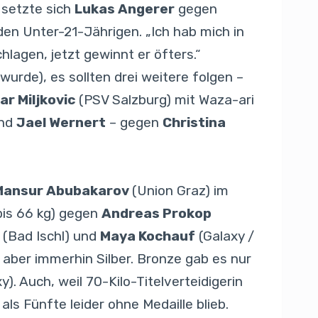
 setzte sich
Lukas Angerer
gegen
den Unter-21-Jährigen. „Ich hab mich in
hlagen, jetzt gewinnt er öfters.“
wurde), es sollten drei weitere folgen –
ar Miljkovic
(PSV Salzburg) mit Waza-ari
und
Jael Wernert
– gegen
Christina
Mansur Abubakarov
(Union Graz) im
bis 66 kg) gegen
Andreas Prokop
(Bad Ischl) und
Maya Kochauf
(Galaxy /
 aber immerhin Silber. Bronze gab es nur
y). Auch, weil 70-Kilo-Titelverteidigerin
ls Fünfte leider ohne Medaille blieb.