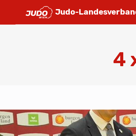
Judo-Landesverban
4 