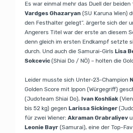
Es war einmal mehr das Duell der beiden 
Vardges Ghazaryan
(SU Karuna Wien) du
den Festhalter gelegt“. ärgerte sich der 
Angerers Titel war der erste an diesem So
denn gleich im ersten Endkampf setzte 
durch. Und auch die Samurai-Girls
Lisa B
Sokcevic
(Shiai Do / NÖ) – holten die Go
Leider musste sich Unter-23-Champion
N
Golden Score mit Ippon (Würgegriff) ges
(Judoteam Shiai Do),
Ivan Koshliak
(Vien
bis 52 kg) gegen
Larissa Sickinger
(Judo
für zwei Wiener:
Akraman Grabraliyev
u
Leonie Bayr
(Samurai), eine der Top-Favo