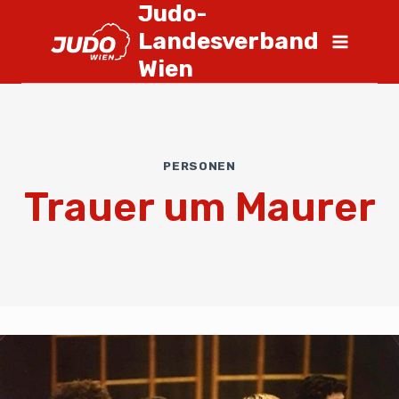
Judo-
Landesverband
Wien
PERSONEN
Trauer um Maurer