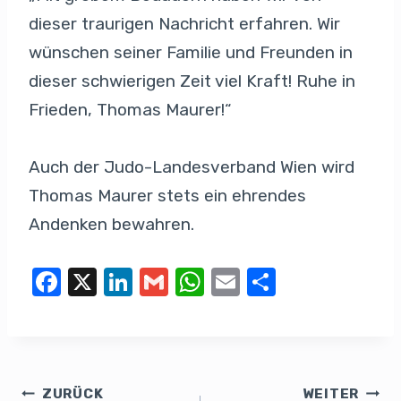
dieser traurigen Nachricht erfahren. Wir
wünschen seiner Familie und Freunden in
dieser schwierigen Zeit viel Kraft! Ruhe in
Frieden, Thomas Maurer!“
Auch der Judo-Landesverband Wien wird
Thomas Maurer stets ein ehrendes
Andenken bewahren.
F
X
Li
G
W
E
T
a
n
m
h
m
eil
c
k
ail
at
ail
e
e
e
s
n
b
dI
A
ZURÜCK
WEITER