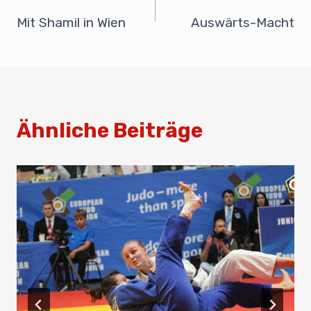
o
n
p
Mit Shamil in Wien
Auswärts-Macht
o
p
k
Ähnliche Beiträge