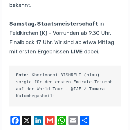
bekannt.
Samstag, Staatsmeisterschaft
in
Feldkirchen (K) – Vorrunden ab 9.30 Uhr,
Finalblock 17 Uhr. Wir sind ab etwa Mittag
mit ersten Ergebnissen
LIVE
dabei.
Foto:
 Khorloodoi BISHRELT (blau) 
sorgte für den ersten Emirate-Triumph 
auf der World Tour - @IJF / Tamara 
Kulumbegashvili
F
X
Li
G
W
E
T
a
n
m
h
m
eil