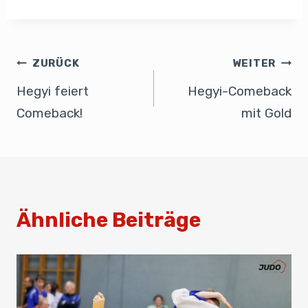
c
k
ail
at
ail
e
e
e
s
n
b
dI
A
ZURÜCK
WEITER
o
n
p
Hegyi feiert
Hegyi-Comeback
o
p
Comeback!
mit Gold
k
Ähnliche Beiträge