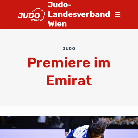
Judo-
Landesverband
Wien
JUDO
Premiere im
Emirat