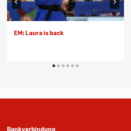
EM: Laura is back
Von
Presse
27. März 2025
Bankverbindung