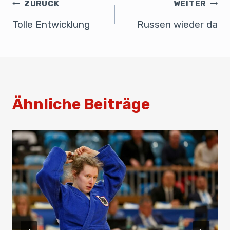
b
dI
A
ZURÜCK
WEITER
o
n
p
Tolle Entwicklung
Russen wieder da
o
p
k
Ähnliche Beiträge