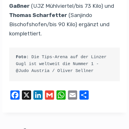
Gaßner
(UJZ Mühlviertel/bis 73 Kilo) und
Thomas Scharfetter
(Sanjindo
Bischofshofen/bis 90 Kilo) ergänzt und
komplettiert.
Foto:
 Die Tips-Arena auf der Linzer 
Gugl ist weltweit die Nummer 1 - 
@Judo Austria / Oliver Sellner
F
X
Li
G
W
E
T
a
n
m
h
m
eil
c
k
ail
at
ail
e
e
e
s
n