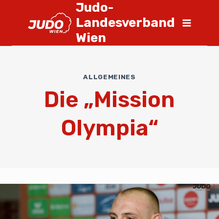
Judo-
Landesverband
Wien
ALLGEMEINES
Die „Mission
Olympia“