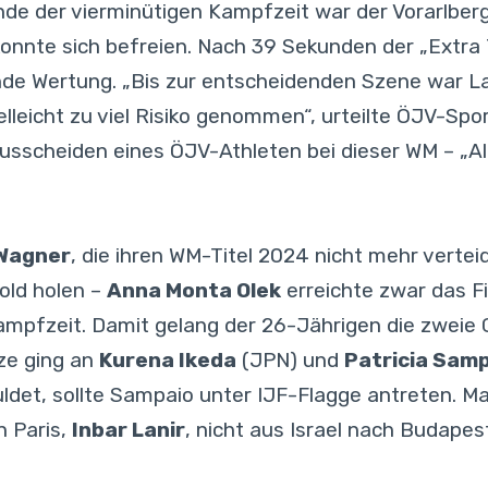
e der vierminütigen Kampfzeit war der Vorarlberge
nnte sich befreien. Nach 39 Sekunden der „Extra
de Wertung. „Bis zur entscheidenden Szene war La
ielleicht zu viel Risiko genommen“, urteilte ÖJV-Spo
Ausscheiden eines ÖJV-Athleten bei dieser WM – „Al
 Wagner
, die ihren WM-Titel 2024 nicht mehr verteid
Gold holen –
Anna Monta Olek
erreichte zwar das F
mpfzeit. Damit gelang der 26-Jährigen die zweie G
nze ging an
Kurena Ikeda
(JPN) und
Patricia Sam
uldet, sollte Sampaio unter IJF-Flagge antreten. M
n Paris,
Inbar Lanir
, nicht aus Israel nach Budape