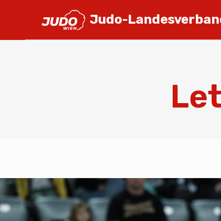
Judo-Landesverban
Let