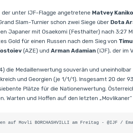
e der unter IJF-Flagge angetretene
Matvey Kaniko
 Grand Slam-Turnier schon zwei Siege über
Dota Ar
igen Japaner mit Osaekomi (Festhalter) nach 3:27 
tes Gold für einen Russen nach dem Sieg von
Timu
ostoiev
(AZE) und
Arman Adamian
(IJF), der im 
 die Medaillenwertung souverän und uneinholbar a
ankreich und Georgien (je 1/1/1). Insgesamt 20 der
 siebente Plätze für die Nationenwertung. Österreich
. Warten und Hoffen auf den letzten „Movlikaner“
en auf Movli BORCHASHVILLI am Freitag - @IJF / Em