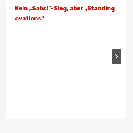
Kein „Sabsi“-Sieg, aber „Standing
ovations“
Von
Presse
26. Juli 2021