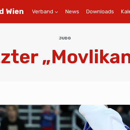
d Wien
Verband
News
Downloads
Kal
JUDO
zter „Movlika