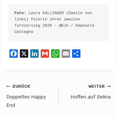
Foto: 
Laura KALLINGER (Zweite von 
links) feierte ihren zweiten 
Turniersieg 2026 - @EJU / Emanuele 
Castagna
F
X
Li
G
W
E
T
a
n
m
h
m
eil
c
k
ail
at
ail
e
e
e
s
n
b
dI
A
ZURÜCK
WEITER
o
n
p
Doppeltes Happy
Hoffen auf Selina
o
p
End
k