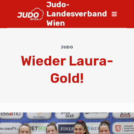
Judo-
Landesverband
Wien
JUDO
Wieder Laura-
Gold!