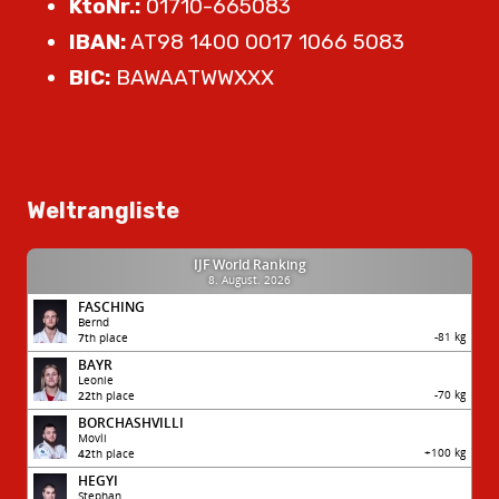
KtoNr.:
01710-665083
IBAN:
AT98 1400 0017 1066 5083
BIC:
BAWAATWWXXX
Weltrangliste