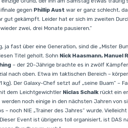
 einzige Grund, der ihn am Samstag etwas traurig
mifinale gegen
Phillip Aust
war er ganz schlecht, da
r gut gekämpft. Leider hat er sich im zweiten Dur
wieder zwei, drei Monate pausieren.“
 ja fast über eine Generation, sind die „Mister Bund
esen Titel geholt. Sohn
Nick Haasmann, Manuel R
hing
– der 20-Jährige brachte es in zwölf Kämpfen 
zial nach oben. Etwa im taktischen Bereich – körperl
 kg). Der Galaxy-Chef setzt auf „seine Buam“ – Fa
mit dem Leichtgewichtler
Niclas Schalk
rückt ein e
 da werden noch einige in den nächsten Jahren von 
 – noch NIE „Trainer des Jahres“ wurde. Vielleicht
„Dieser Event ist übrigens toll organisiert, ist DAS n