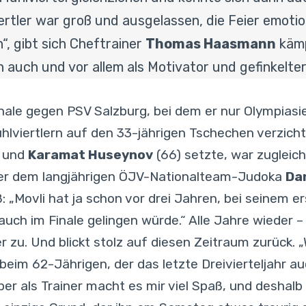
rtler war groß und ausgelassen, die Feier emotion
“, gibt sich Cheftrainer
Thomas Haasmann
kämp
n auch und vor allem als Motivator und gefinkelter
ale gegen PSV Salzburg, bei dem er nur Olympias
Mühlviertlern auf den 33-jährigen Tschechen verzic
) und
Karamat Huseynov
(66) setzte, war zugleic
Der dem langjährigen ÖJV-Nationalteam-Judoka
Dan
Movli hat ja schon vor drei Jahren, bei seinem ers
auch im Finale gelingen würde.“ Alle Jahre wieder –
t er zu. Und blickt stolz auf diesen Zeitraum zurück.
r beim 62-Jährigen, der das letzte Dreivierteljahr
Aber als Trainer macht es mir viel Spaß, und deshalb