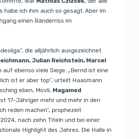
 stimmte, war
Mathias Czizsek
, der alle
s habe ich ihm auch so gesagt. Aber im
chgang einen Bänderriss im
esliga“, die alljährlich ausgezeichnet
eichmann, Julian Reichstein, Marcel
auf ebenso viele Siege. „Bernd ist eine
ich ist er aber top“, urteilt Haasmann
sching eben, Movli,
Magamed
rst 17-Jähriger mehr und mehr in den
sich reden machen“, prophezeit
 2024, nach zehn Titeln und bei einer
ationale Highlight des Jahres. Die Halle in