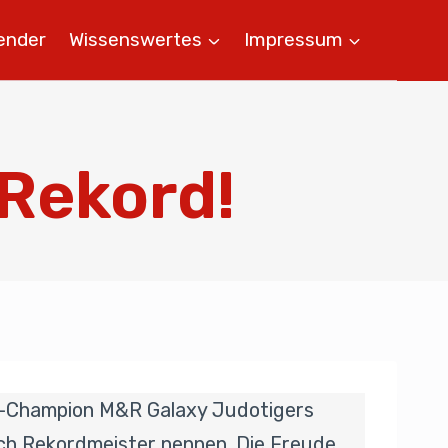
ender
Wissenswertes
Impressum
 Rekord!
iga-Champion M&R Galaxy Judotigers
uch Rekordmeister nennen. Die Freude