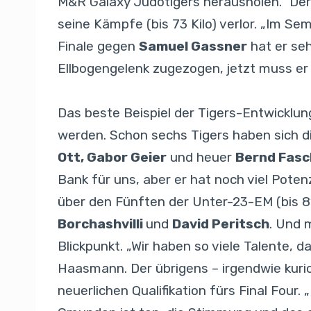
M&R Galaxy Judotigers herausholen.“ Der
seine Kämpfe (bis 73 Kilo) verlor. „Im Se
Finale gegen
Samuel Gassner
hat er seh
Ellbogengelenk zugezogen, jetzt muss er 
Das beste Beispiel der Tigers-Entwicklung,
werden. Schon sechs Tigers haben sich di
Ott, Gabor Geier
und heuer
Bernd Fasc
Bank für uns, aber er hat noch viel Poten
über den Fünften der Unter-23-EM (bis 81
Borchashvilli
und
David Peritsch
. Und 
Blickpunkt. „Wir haben so viele Talente,
Haasmann. Der übrigens – irgendwie kurios
neuerlichen Qualifikation fürs Final Four. 