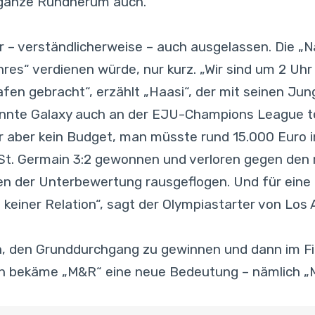
 ganze Rundherum auch.“
 – verständlicherweise – auch ausgelassen. Die „N
ahres“ verdienen würde, nur kurz. „Wir sind um 2 
fen gebracht“, erzählt „Haasi“, der mit seinen Ju
r könnte Galaxy auch an der EJU-Champions League 
ür aber kein Budget, man müsste rund 15.000 Euro 
s St. Germain 3:2 gewonnen und verloren gegen den 
gen der Unterbewertung rausgeflogen. Und für eine 
n keiner Relation“, sagt der Olympiastarter von Los
 den Grunddurchgang zu gewinnen und dann im Final
ann bekäme „M&R“ eine neue Bedeutung – nämlich „