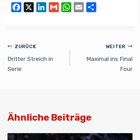
F
X
Li
G
W
E
T
a
n
m
h
m
eil
c
k
ail
at
ail
e
e
e
s
n
b
dI
A
ZURÜCK
WEITER
o
n
p
Dritter Streich in
Maximal ins Final
o
p
Serie
Four
k
Ähnliche Beiträge