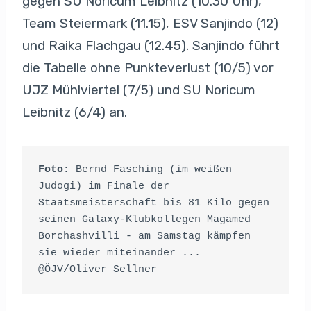
gegen SU Noricum Leibnitz (10.30 Uhr),
Team Steiermark (11.15), ESV Sanjindo (12)
und Raika Flachgau (12.45). Sanjindo führt
die Tabelle ohne Punkteverlust (10/5) vor
UJZ Mühlviertel (7/5) und SU Noricum
Leibnitz (6/4) an.
Foto: 
Bernd Fasching (im weißen 
Judogi) im Finale der 
Staatsmeisterschaft bis 81 Kilo gegen 
seinen Galaxy-Klubkollegen Magamed 
Borchashvilli - am Samstag kämpfen 
sie wieder miteinander ... 
@ÖJV/Oliver Sellner