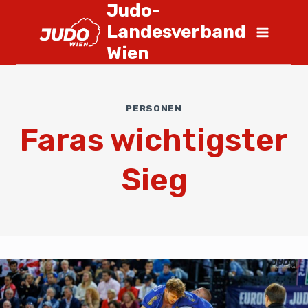
Judo-
Landesverband
Wien
PERSONEN
Faras wichtigster
Sieg