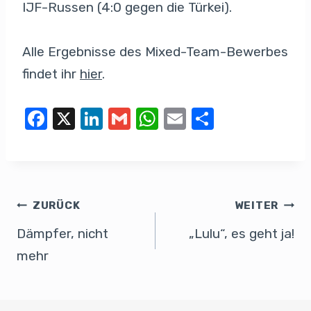
IJF-Russen (4:0 gegen die Türkei).
Alle Ergebnisse des Mixed-Team-Bewerbes
findet ihr
hier
.
F
X
Li
G
W
E
T
a
n
m
h
m
eil
c
k
ail
at
ail
e
e
e
s
n
b
dI
A
ZURÜCK
WEITER
o
n
p
Dämpfer, nicht
„Lulu“, es geht ja!
o
p
mehr
k