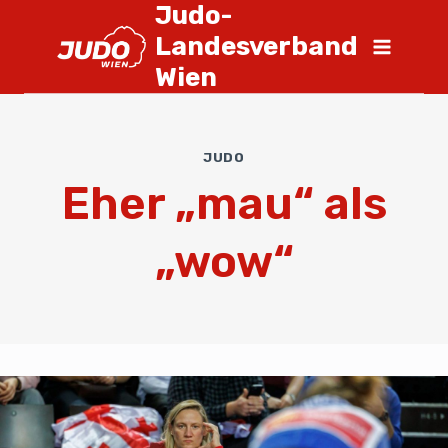
Judo-
Landesverband
Wien
JUDO
Eher „mau“ als
„wow“