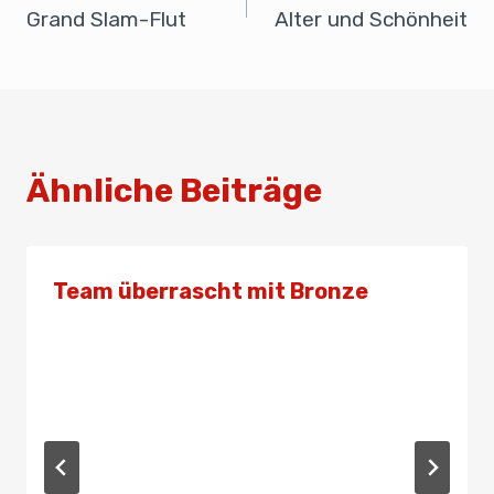
o
n
p
Grand Slam-Flut
Alter und Schönheit
o
p
k
Ähnliche Beiträge
Team überrascht mit Bronze
Von
Presse
25. Juni 2019