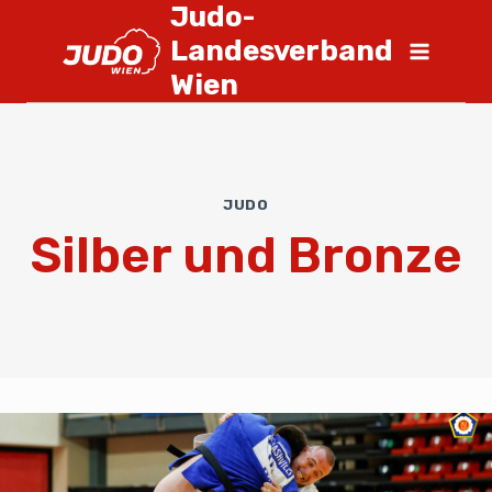
Judo-
Landesverband
Wien
JUDO
Silber und Bronze