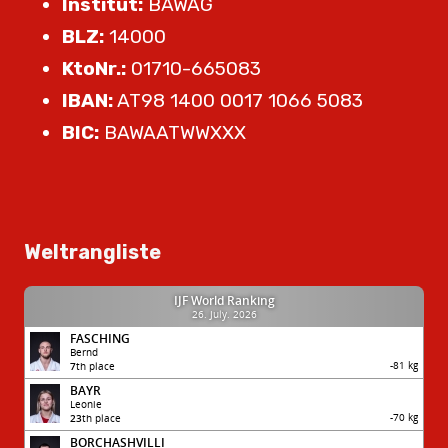
Institut:
BAWAG
BLZ:
14000
KtoNr.:
01710-665083
IBAN:
AT98 1400 0017 1066 5083
BIC:
BAWAATWWXXX
Weltrangliste