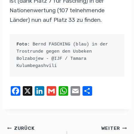
ist (dank Platz 7 für Fasching) in der
Nationenwertung (107 telnehmende
Länder) nun auf Platz 33 zu finden.
Foto:
 Bernd FASCHING (blau) in der 
Trostrunde gegen den Usbeken 
Bolzabojew - @IJF / Tamara 
Kulumbegashvili
F
X
Li
G
W
E
T
a
n
m
h
m
eil
c
k
ail
at
ail
e
e
e
s
n
b
dI
A
ZURÜCK
WEITER