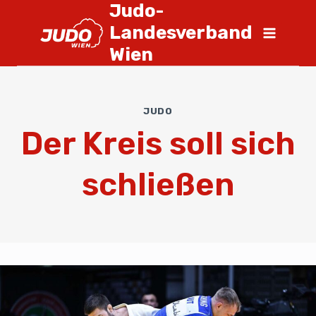
Judo-
Landesverband
Wien
JUDO
Der Kreis soll sich
schließen