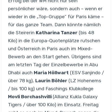
Erfolg bei der WM nicht nur sein
persönlicher wäre, sondern auch – wenn er
wieder in die „Top-Gruppe“ für Paris käme –
für das ganze Team. Dann könnte nämlich
die Steirerin
Katharina Tanzer
(bis 48
Kilo) in die Europa-Quotenplätze rutschen
und Österreich in Paris auch im Mixed-
Bewerb an den Start gehen. Übrigens sind
am letzten Tag der Einzelbewerbe in Abu
Dhabi auch
Maria Höllwart
(ESV Sanjindo /
über 78 kg),
Laurin Böhler
(LZ Hohenems
/ bis 100 kg) und Faschings Klubkollege
Movli Borchashvilli
(Allianz Kukla Galaxy
Tigers / über 100 Kilo) im Einsatz. Freitag