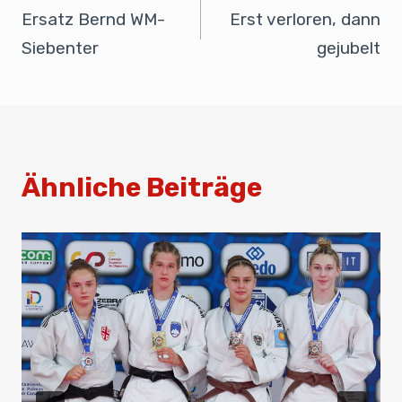
o
n
p
Ersatz Bernd WM-
Erst verloren, dann
o
p
Siebenter
gejubelt
k
Ähnliche Beiträge