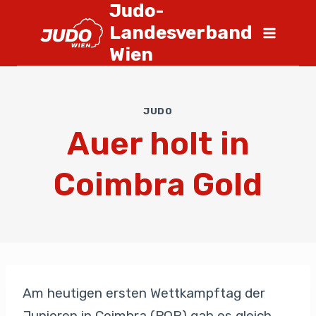
Judo-
Landesverband
Wien
JUDO
Auer holt in
Coimbra Gold
Am heutigen ersten Wettkampftag der
Junioren in Coimbra (POR) gab es gleich