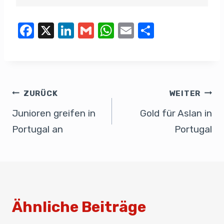
F
X
Li
G
W
E
T
a
n
m
h
m
eil
c
k
ail
at
ail
e
e
e
s
n
b
dI
A
ZURÜCK
WEITER
o
n
p
Junioren greifen in
Gold für Aslan in
o
p
Portugal an
Portugal
k
Ähnliche Beiträge