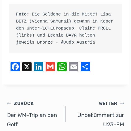
Foto:
 Die Goldene in die Mitte! Lisa 
BETZ (Vienna Samurai) gewann in Koper 
den Unter-18-Europacup, Claire PRÖLL 
(links) und Leonie BAYR holten 
jeweils Bronze - @Judo Austria
F
X
Li
G
W
E
T
a
n
m
h
m
eil
c
k
ail
at
ail
e
e
e
s
n
b
dI
A
ZURÜCK
WEITER
o
n
p
Der WM-Trip an den
Unbekümmert zur
o
p
Golf
U23-EM