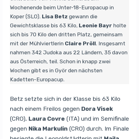
Wochenende beim Unter-18-Europacup in
Koper (SLO).
Lisa Betz
gewann die
Gewichtsklasse bis 63 Kilo,
Leonie Bayr
holte
sich bis 70 Kilo den dritten Platz, gemeinsam
mit der Mühlviertlerin
Claire Pröll
. Insgesamt
nahmen 342 Judoka aus 22 Ländern, 35 davon
aus Österreich, teil. Schon in knapp zwei
Wochen gibt es in Györ den nächsten
Kadetten-Europacup.
Betz setzte sich in der Klasse bis 63 Kilo
nach einem Freilos gegen
Dora Visek
(CRO),
Laura Covre
(ITA) und im Semifinale
gegen
Nika Markulin
(CRO) durch. Im Finale
besiegte die Leopoldstädterin mit
Maila