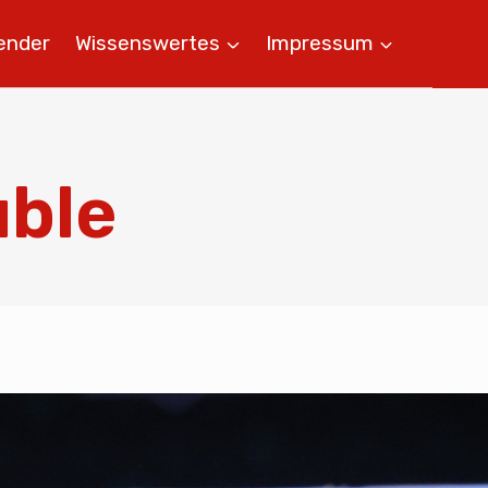
ender
Wissenswertes
Impressum
uble