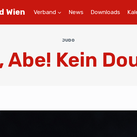
d Wien
Verband
News
Downloads
Kal
JUDO
, Abe! Kein Do