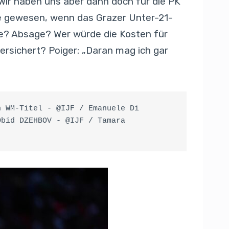
ir haben uns aber dann doch für die PK
re gewesen, wenn das Grazer Unter-21-
re? Absage? Wer würde die Kosten für
ersichert? Poiger: „Daran mag ich gar
 WM-Titel - @IJF / Emanuele Di 
bid DZEHBOV - @IJF / Tamara 