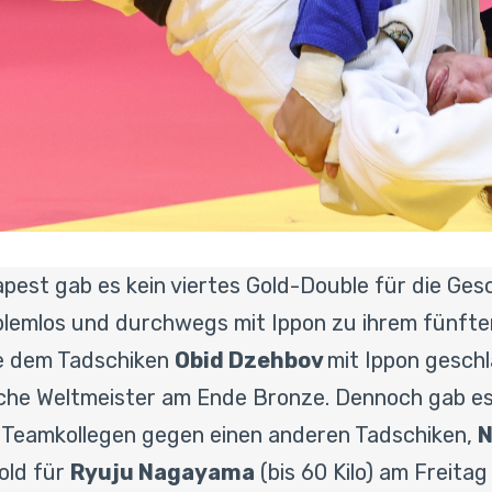
pest gab es kein viertes Gold-Double für die Ge
roblemlos und durchwegs mit Ippon zu ihrem fünft
sse dem Tadschiken
Obid Dzehbov
mit Ippon geschl
ache Weltmeister am Ende Bronze. Dennoch gab e
 Teamkollegen gegen einen anderen Tadschiken,
N
old für
Ryuju Nagayama
(bis 60 Kilo) am Freita