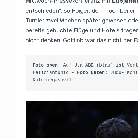
Mittwoch-Pressekonferenz mit
Lubjana
entschieden“, so Poiger, dem noch bei e
Turnier zwei Wochen später gewesen oder
bereits gebuchte Flüge und Hotels trage
nicht denken. Gottlob war das nicht der Fal
Foto oben:
 Auf Uta ABE (blau) ist Verl
Feliciantonio - 
Foto unten: 
Judo-"Köni
Kulumbegashvili