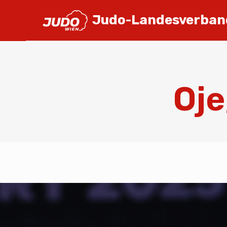
Judo-Landesverban
Oje