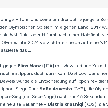
ährige Hifumi und seine um drei Jahre jüngere Sc
 den Olympischen Spielen im eigenen Land. 2017 wu
lte sie WM-Gold, aber Hifumi nach einer Halbfinal-
 Olympiajahr 2024 verzichteten beide auf eine WM-
passierte das …
pf gegen
Elios Manzi
(ITA) mit Waza-ari und Yuko, 
noch mit Ippon, doch dann kam Dzehbov, der einen 
Beweis wurde die Entscheidung auf Ippon revidiert
i Ippon-Siege über
Sofia Asvesta
(CYP), die Olym
Ippon-Sieg (mit Seoi-Nage) nach nur 46 Sekunden 
ar eine alte Bekannte –
Distria Krasniqi
(KOS), die 