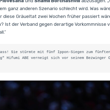
 Piovesana
und
Shamil Borchashvili
abzusagen. „W
inem ganz anderen Szenario schlecht wird. Was wä
 diese Gräueltat zwei Wochen früher passiert wä
n? Ist der Verband gegen derartige Vorkommnisse v
l.“
ass! Sie stürmte mit fünf Ippon-Siegen zum fünften
g" Hifumi ABE verneigt sich vor seinem Bezwinger O