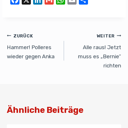
F
X
Li
G
W
E
T
a
n
m
h
m
eil
c
k
ail
at
ail
e
e
e
s
n
b
dI
A
ZURÜCK
WEITER
o
n
p
Hammer! Polleres
Alle raus! Jetzt
o
p
wieder gegen Anka
muss es „Bernie“
k
richten
Ähnliche Beiträge