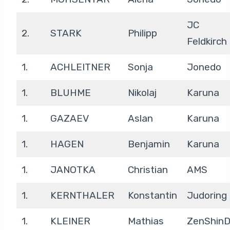
JC
2.
STARK
Philipp
Feldkirch
1.
ACHLEITNER
Sonja
Jonedo
1.
BLUHME
Nikolaj
Karuna
1.
GAZAEV
Aslan
Karuna
1.
HAGEN
Benjamin
Karuna
1.
JANOTKA
Christian
AMS
1.
KERNTHALER
Konstantin
Judoring
1.
KLEINER
Mathias
ZenShin