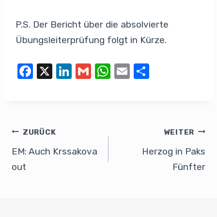
P.S. Der Bericht über die absolvierte
Übungsleiterprüfung folgt in Kürze.
F
X
Li
G
W
E
T
a
n
m
h
m
eil
c
k
ail
at
ail
e
e
e
s
n
b
dI
A
ZURÜCK
WEITER
o
n
p
EM: Auch Krssakova
Herzog in Paks
o
p
out
Fünfter
k