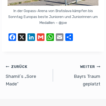
In der Gopass-Arena von Bratislava kämpfen bis
Sonntag Europas beste Junioren und Juniorinnen um
Medaillen – @joe
F
X
Li
G
W
E
T
a
n
m
h
m
eil
c
k
ail
at
ail
e
e
e
s
n
b
dI
A
ZURÜCK
WEITER
o
n
p
Shamil´s „Sore
Bayrs Traum
o
p
Made“
geplatzt
k