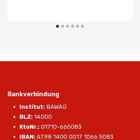
Von
Presse
28. März 2026
Bankverbindung
Institut:
BAWAG
BLZ:
14000
KtoNr.:
01710-665083
IBAN:
AT98 1400 0017 1066 5083