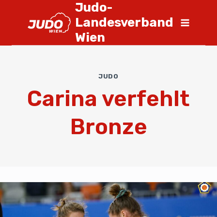
Judo-
Landesverband
Wien
JUDO
Carina verfehlt
Bronze