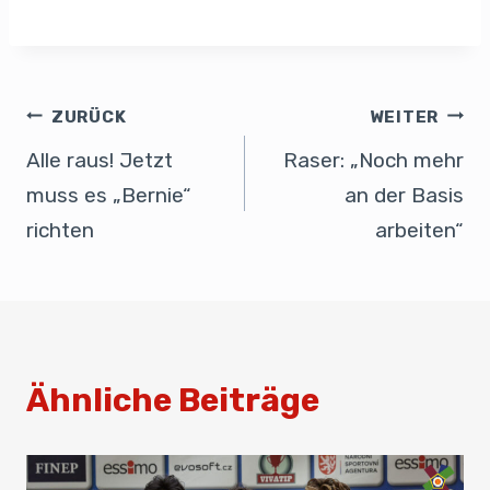
a
n
m
h
m
eil
c
k
ail
at
ail
e
e
e
s
n
b
dI
A
ZURÜCK
WEITER
o
n
p
Alle raus! Jetzt
Raser: „Noch mehr
o
p
muss es „Bernie“
an der Basis
k
richten
arbeiten“
Ähnliche Beiträge