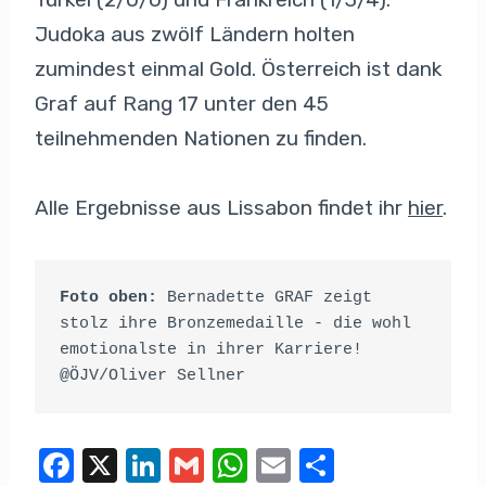
Judoka aus zwölf Ländern holten
zumindest einmal Gold. Österreich ist dank
Graf auf Rang 17 unter den 45
teilnehmenden Nationen zu finden.
Alle Ergebnisse aus Lissabon findet ihr
hier
.
Foto oben: 
Bernadette GRAF zeigt 
stolz ihre Bronzemedaille - die wohl 
emotionalste in ihrer Karriere! 
@ÖJV/Oliver Sellner
F
X
Li
G
W
E
T