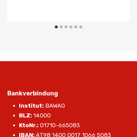
Von
Presse
5. Oktober 2024
Bankverbindung
Institut:
BAWAG
BLZ:
14000
KtoNr.:
01710-665083
IBAN:
AT98 1400 0017 1066 5083