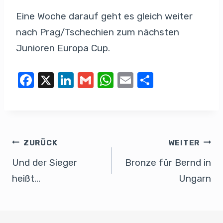
Eine Woche darauf geht es gleich weiter
nach Prag/Tschechien zum nächsten
Junioren Europa Cup.
F
X
Li
G
W
E
T
a
n
m
h
m
eil
c
k
ail
at
ail
e
e
e
s
n
b
dI
A
ZURÜCK
WEITER
o
n
p
Und der Sieger
Bronze für Bernd in
o
p
heißt…
Ungarn
k