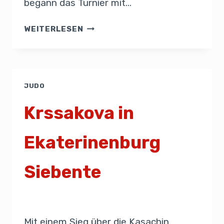
begann das Turnier mit…
WEITERLESEN
JUDO
Krssakova in
Ekaterinenburg
Siebente
Von
Presse
16. März 2019
Mit einem Sieg über die Kasachin