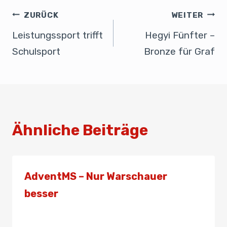
e
e
s
n
b
dI
A
ZURÜCK
WEITER
o
n
p
Leistungssport trifft
Hegyi Fünfter –
o
p
Schulsport
Bronze für Graf
k
Ähnliche Beiträge
AdventMS – Nur Warschauer
besser
Von
Presse
8. Dezember 2019