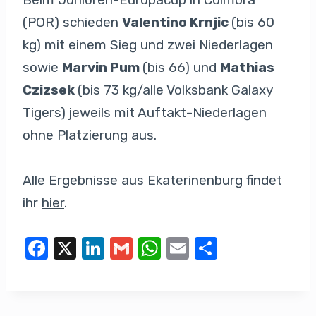
(POR) schieden
Valentino Krnjic
(bis 60
kg) mit einem Sieg und zwei Niederlagen
sowie
Marvin Pum
(bis 66) und
Mathias
Czizsek
(bis 73 kg/alle Volksbank Galaxy
Tigers) jeweils mit Auftakt-Niederlagen
ohne Platzierung aus.
Alle Ergebnisse aus Ekaterinenburg findet
ihr
hier
.
F
X
Li
G
W
E
T
a
n
m
h
m
eil
c
k
ail
at
ail
e