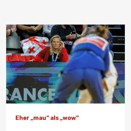
Eher „mau“ als „wow“
Von
Presse
27. April 2025