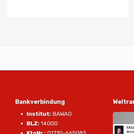
Bankverbindung
Weltra
Institut:
BAWAG
BLZ:
14000
KtoNr.:
01710-665083