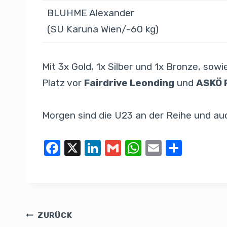
BLUHME Alexander
(SU Karuna Wien/-60 kg)
Mit 3x Gold, 1x Silber und 1x Bronze, so
Platz vor
Fairdrive Leonding
und
ASKÖ 
Morgen sind die U23 an der Reihe und au
F
X
Li
G
W
E
T
a
n
m
h
m
eil
c
k
ail
at
ail
e
e
e
s
n
b
dI
A
ZURÜCK