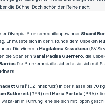
ber die Bühne. Doch schön der Reihe nach:
Unser Olympia-Bronzemedaillengewinner
Shamil Bor
Tag. Er musste sich in der 1. Runde dem Usbeken
Mu
rauen. Die Wienerin
Magdalena Krssakova
(SV Sirv
en die Spanierin
Sarai Padilla Guerrero
, die Usbe
 Barrios
.Die Bronzemedaille sicherte sie sich mit 
Pinard
.
nadett Graf
(JZ Innsbruck) in der Klasse bis 70 k
iam Butkereit
(GER) und
Maria Portela
(BRA) stieß
t Waza-ari in Führung, ehe sie sich mit Ippon gesch