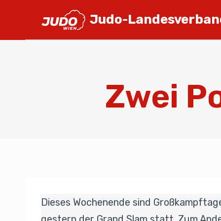
Judo-Landesverban
Zwei Po
Dieses Wochenende sind Großkampftage an
gestern der Grand Slam statt. Zum Ande