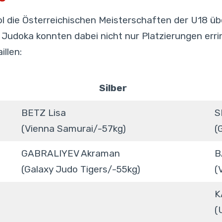
rol die Österreichischen Meisterschaften der U18 ü
 Judoka konnten dabei nicht nur Platzierungen erri
llen:
Silber
BETZ Lisa
S
(Vienna Samurai/-57kg)
(
GABRALIYEV Akraman
B
(Galaxy Judo Tigers/-55kg)
(
K
(