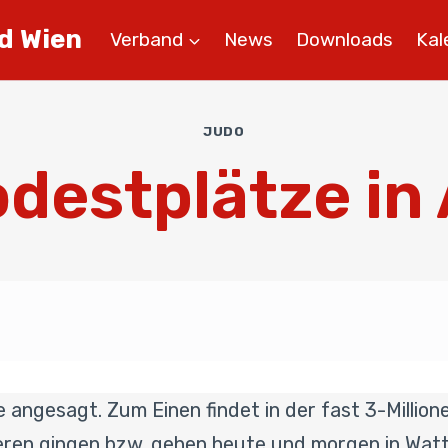
d Wien
Verband
News
Downloads
Kal
JUDO
destplätze in
gesagt. Zum Einen findet in der fast 3-Millionen
ren gingen bzw. gehen heute und morgen in Watte