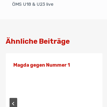
o
n
p
ÖMS U18 & U23 live
o
p
k
Ähnliche Beiträge
Magda gegen Nummer 1
Von
Presse
15. Februar 2024