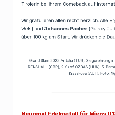
Tirolerin bei ihrem Comeback auf internati
Wir gratulieren allen recht herzlich. Alle 
Wels) und
Johannes Pacher
(Galaxy Judo
über 100 kg am Start. Wir drücken die Da
Grand Slam 2022 Antalia (TUR). Siegerehrung in d
RENSHALL (GBR), 2. Szofi OZBAS (HUN), 3. Barba
Krssakova (AUT). Foto: @p
Neunmal Edelmetall für Wiens U