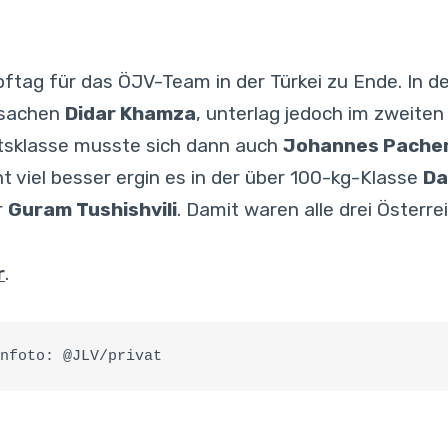
ftag für das ÖJV-Team in der Türkei zu Ende. In d
asachen
Didar Khamza
, unterlag jedoch im zweit
htsklasse musste sich dann auch
Johannes Pache
 viel besser ergin es in der über 100-kg-Klasse
Da
r
Guram Tushishvili
. Damit waren alle drei Österr
r
.
nfoto: @JLV/privat