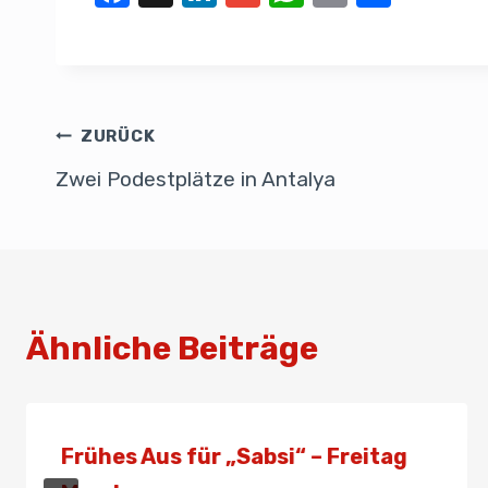
a
n
m
h
m
eil
c
k
ail
at
ail
e
e
e
s
n
b
dI
A
ZURÜCK
o
n
p
Zwei Podestplätze in Antalya
o
p
k
Ähnliche Beiträge
Frühes Aus für „Sabsi“ – Freitag