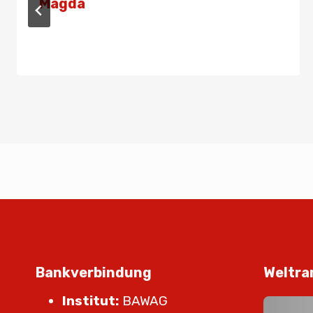
Magda
Von
Presse
19. November 2020
Bankverbindung
Weltra
Institut:
BAWAG