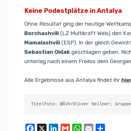
Keine Podestplätze in Antalya
Ohne Resultat ging der heutige Wettkamp
Borchashvili
(LZ Multikraft Wels) den K
Mamalashvili
(ESP). In der gleich Gewic
Sebastian Oldak
geschlagen geben. Nicht
unterlag nach einem Freilos dem Georgie
Alle Ergebnisse aus Antalya findet ihr
hie
Titelfoto: @ÖJV/Oliver Sellner; Gruppe
F
X
Li
G
W
E
T