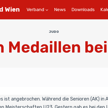
d Wien
Verband
News
Downloads
Kal
JUDO
 Medaillen be
 ist angebrochen. Während die Senioren (AK) in 
hen Meisterschaften U23. Gestern gab es bei den