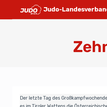
Judo-Landesverban
Zehn
Der letzte Tag des Großkampfwochendes
es im Tiroler Wattens die Österreichisc