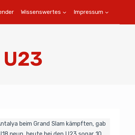
ender
Wissenswertes
Impressum
i U23
Antalya beim Grand Slam kämpften, gab
 U18 neun, heute bei den U23 sogar 10