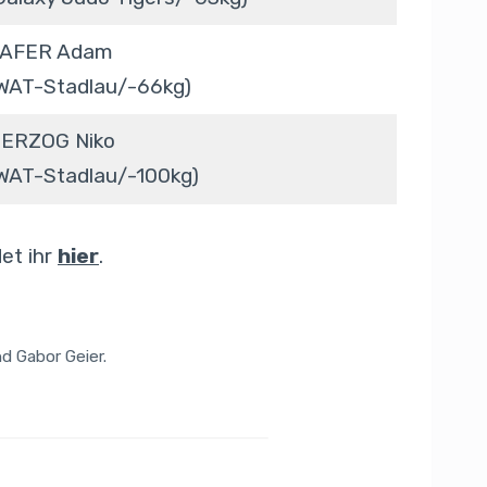
AFER Adam
WAT-Stadlau/-66kg)
ERZOG Niko
WAT-Stadlau/-100kg)
det ihr
hier
.
d Gabor Geier.