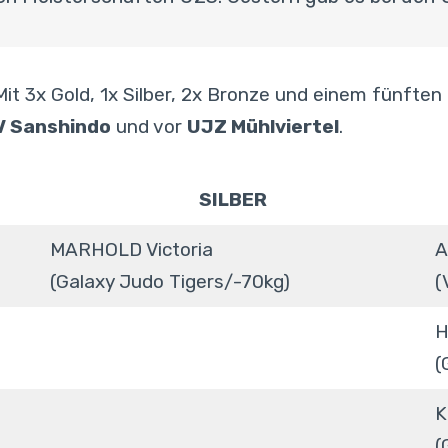
t 3x Gold, 1x Silber, 2x Bronze und einem fünften
V Sanshindo
und vor
UJZ Mühlviertel
.
SILBER
MARHOLD Victoria
A
(Galaxy Judo Tigers/-70kg)
(
H
(
K
(