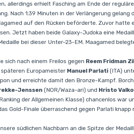
, allerdings erhielt Fasching am Ende der regulär
ang. Nach 1:39 Minuten in der Verlängerung gelan
r Magamed auf den Rücken beförderte. Zuvor hatte 
sen. Jetzt haben beide Galaxy-Judoka eine Medaille:
-Medaille bei dieser Unter-23-EM. Maagamed beleg
e sich nach einem Freilos gegen
Reem Fridman Zi
em späteren Europameister
Manuel Parlati
(ITA) unt
pon und erreichte damit den Bronze-Kampf. Borchas
Brekke-Jenssen
(NOR/Waza-ari) und
Hristo Valk
F-Ranking der Allgemeinen Klasse) chancenlos war 
ts das Gold-Finale überraschend gegen Parlati knapp
 unsere südlichen Nachbarn an die Spitze der Medail