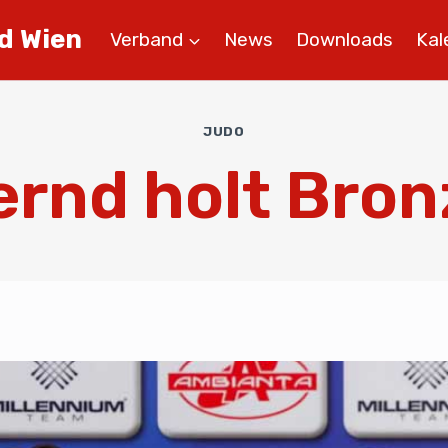
d Wien
Verband
News
Downloads
Kal
JUDO
ernd holt Bron