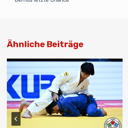
o
p
k
Ähnliche Beiträge