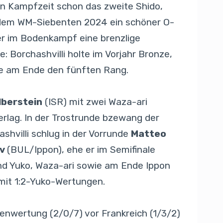
en Kampfzeit schon das zweite Shido,
g dem WM-Siebenten 2024 ein schöner O-
er im Bodenkampf eine brenzlige
 Borchashvilli holte im Vorjahr Bronze,
te am Ende den fünften Rang.
lberstein
(ISR) mit zwei Waza-ari
erlag. In der Trostrunde bzewang der
hvilli schlug in der Vorrunde
Matteo
ov
(BUL/Ippon), ehe er im Semifinale
und Yuko, Waza-ari sowie am Ende Ippon
 mit 1:2-Yuko-Wertungen.
lenwertung (2/0/7) vor Frankreich (1/3/2)