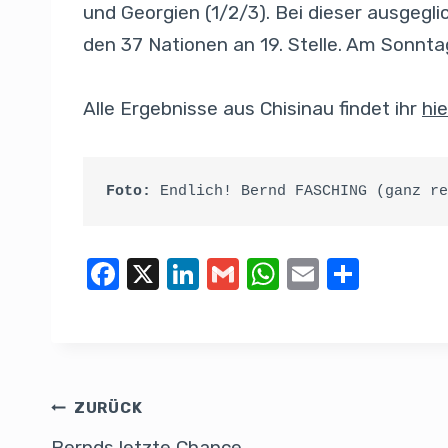
und Georgien (1/2/3). Bei dieser ausgegl
den 37 Nationen an 19. Stelle. Am Sonnta
Alle Ergebnisse aus Chisinau findet ihr
hie
Foto: 
Endlich! Bernd FASCHING (ganz re
F
X
Li
G
W
E
T
a
n
m
h
m
eil
c
k
ail
at
ail
e
e
e
s
n
b
dI
A
ZURÜCK
o
n
p
Bernds letzte Chance