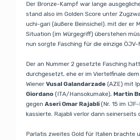
Der Bronze-Kampf war lange ausgeglichen
stand also im Golden Score unter Zugzw
uchi-gari (äußere Beinsichel). mit der e
Situation (im Würgegriff) überstehen müs
nun sorgte Fasching für die einzige ÖJV
Der an Nummer 2 gesetzte Fasching hatt
durchgesetzt, ehe er im Viertelfinale d
Wiener
Vusal Galandarzade
(AZE) mit Ip
Giordano
(ITA/Hansokumake),
Martin 
gegen
Aseri Omar Rajabli
(Nr. 15 im IJ
kassierte. Rajabli verlor dann seinersei
Parlatis zweites Gold für Italien brachte