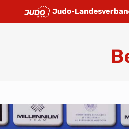
Judo-Landesverban
B