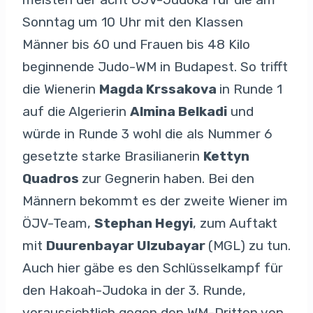
Sonntag um 10 Uhr mit den Klassen
Männer bis 60 und Frauen bis 48 Kilo
beginnende Judo-WM in Budapest. So trifft
die Wienerin
Magda Krssakova
in Runde 1
auf die Algerierin
Almina Belkadi
und
würde in Runde 3 wohl die als Nummer 6
gesetzte starke Brasilianerin
Kettyn
Quadros
zur Gegnerin haben. Bei den
Männern bekommt es der zweite Wiener im
ÖJV-Team,
Stephan Hegyi
, zum Auftakt
mit
Duurenbayar Ulzubayar
(MGL) zu tun.
Auch hier gäbe es den Schlüsselkampf für
den Hakoah-Judoka in der 3. Runde,
voraussichtlich gegen den WM-Dritten von