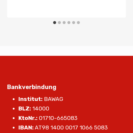
Von
Admin
18. Dezember 2024
Bankverbindung
Institut:
BAWAG
BLZ:
14000
KtoNr.:
01710-665083
IBAN:
AT98 1400 0017 1066 5083