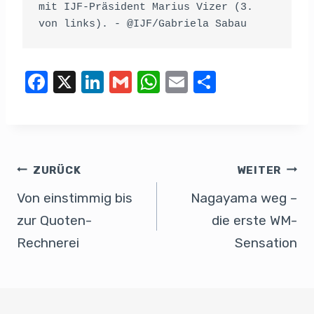
mit IJF-Präsident Marius Vizer (3. 
von links). - @IJF/Gabriela Sabau
F
X
Li
G
W
E
T
a
n
m
h
m
eil
c
k
ail
at
ail
e
e
e
s
n
b
dI
A
ZURÜCK
WEITER
o
n
p
Von einstimmig bis
Nagayama weg –
o
p
zur Quoten-
die erste WM-
k
Rechnerei
Sensation