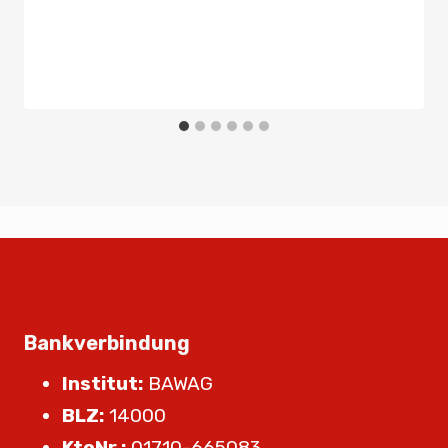
Bankverbindung
Institut:
BAWAG
BLZ:
14000
KtoNr.:
01710-665083