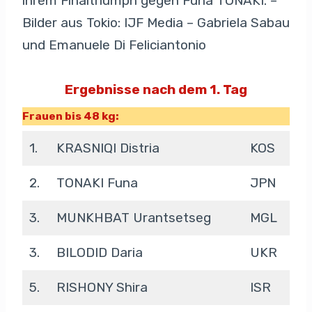
ihrem Finaltriumph gegen Funa TONAKI. –
Bilder aus Tokio: IJF Media – Gabriela Sabau
und Emanuele Di Feliciantonio
Ergebnisse nach dem 1. Tag
Frauen bis 48 kg:
1.
KRASNIQI Distria
KOS
2.
TONAKI Funa
JPN
3.
MUNKHBAT Urantsetseg
MGL
3.
BILODID Daria
UKR
5.
RISHONY Shira
ISR