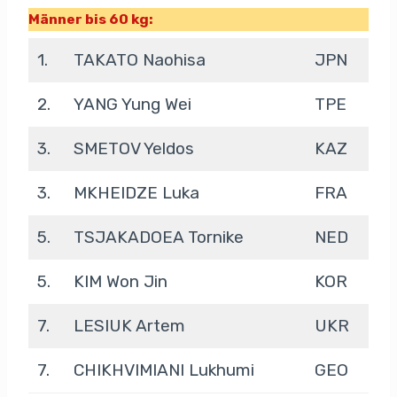
Männer bis 60 kg:
1.
TAKATO Naohisa
JPN
2.
YANG Yung Wei
TPE
3.
SMETOV Yeldos
KAZ
3.
MKHEIDZE Luka
FRA
5.
TSJAKADOEA Tornike
NED
5.
KIM Won Jin
KOR
7.
LESIUK Artem
UKR
7.
CHIKHVIMIANI Lukhumi
GEO