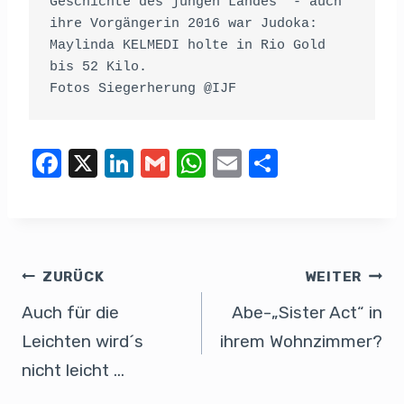
Geschichte des jungen Landes  - auch 
ihre Vorgängerin 2016 war Judoka: 
Maylinda KELMEDI holte in Rio Gold 
bis 52 Kilo.

Fotos Siegerherung @IJF
F
X
Li
G
W
E
T
a
n
m
h
m
eil
c
k
ail
at
ail
e
e
e
s
n
b
dI
A
ZURÜCK
WEITER
o
n
p
Auch für die
Abe-„Sister Act“ in
o
p
Leichten wird´s
ihrem Wohnzimmer?
k
nicht leicht …