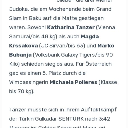
Judoka, die am Wochenende beim Grand
Slam in Baku auf die Matte gestiegen
waren. Sowohl
Katharina Tanzer
(Vienna
Samurai/bis 48 kg) als auch
Magda
Krssakova
(JC Sirvan/bis 63) und
Marko
Bubanja
(Volksbank Galaxy Tigers/bis 90
Kilo) schieden sieglos aus. Für Österreich
gab es einen 5. Platz durch die
Wimpassingerin
Michaela Polleres
(Klasse
bis 70 kg).
Tanzer musste sich in ihrem Auftaktkampf
der Türkin Gulkadar SENTÜRK nach 3:42
Minuten im Golden Score mit Waza-ari