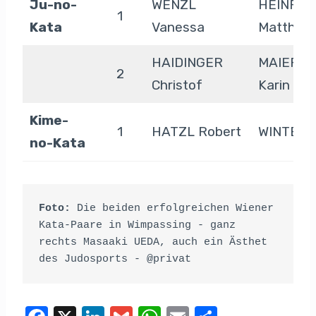
Ju-no-
WENZL
HEINRIC
1
Kata
Vanessa
Matthias
HAIDINGER
MAIERH
2
Christof
Karin
Kime-
1
HATZL Robert
WINTER 
no-Kata
Foto:
 Die beiden erfolgreichen Wiener 
Kata-Paare in Wimpassing - ganz 
rechts Masaaki UEDA, auch ein Ästhet 
des Judosports - @privat