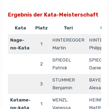
Ergebnis der Kata-Meisterschaft
Kata
Platz
Tori
Uk
Nage-
HINTEREGGER
HINTER
1
no-Kata
Martin
Philipp
SPIEGEL
SPIEGEL
2
Patrick
Daniel
STUMMER
BAYER
3
Benjamin
Alexande
Katame-
WENZL
HEINRIC
1
no-kata
Vanessa
Matthias