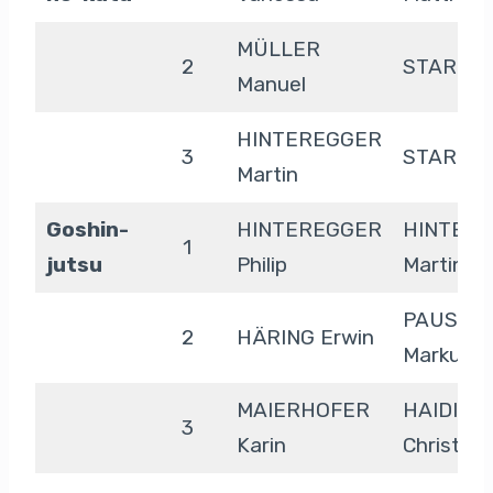
MÜLLER
2
STARK Ph
Manuel
HINTEREGGER
3
STARK Ph
Martin
Goshin-
HINTEREGGER
HINTER
1
jutsu
Philip
Martin
PAUSCH
2
HÄRING Erwin
Markus
MAIERHOFER
HAIDING
3
Karin
Christof