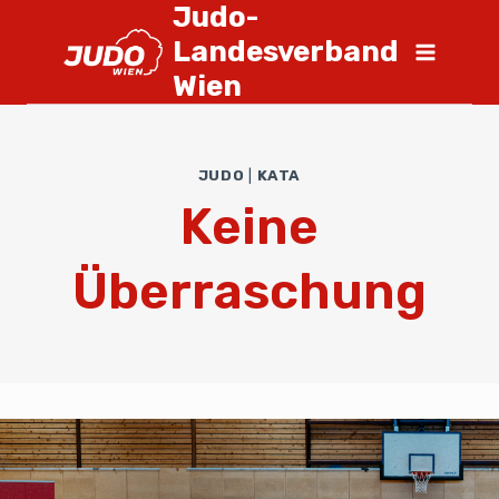
Judo-
Landesverband
Wien
JUDO
|
KATA
Keine
Überraschung