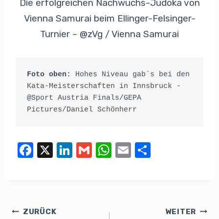
Die erfolgreichen Nachwuchs-Judoka von
Vienna Samurai beim Ellinger-Felsinger-
Turnier – @zVg / Vienna Samurai
Foto oben:
 Hohes Niveau gab´s bei den 
Kata-Meisterschaften in Innsbruck - 
@Sport Austria Finals/GEPA 
Pictures/Daniel Schönherr
F
X
Li
G
W
E
T
a
n
m
h
m
eil
c
k
ail
at
ail
e
e
e
s
n
b
dI
A
ZURÜCK
WEITER