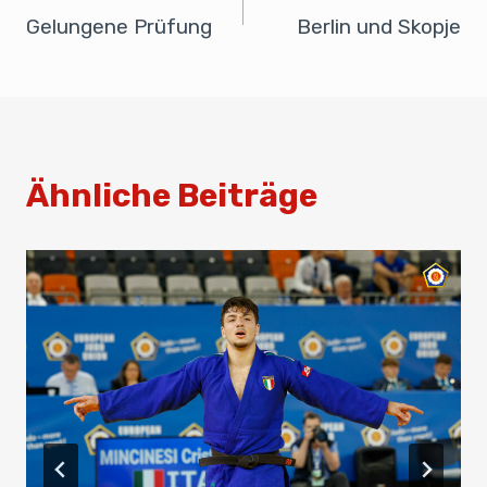
o
n
p
Gelungene Prüfung
Berlin und Skopje
o
p
k
Ähnliche Beiträge