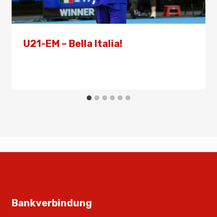
U21-EM – Bella Italia!
Von
Presse
6. September 2025
Bankverbindung