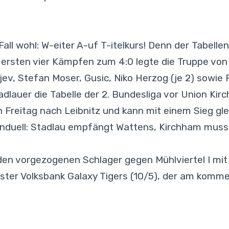
all wohl: W-eiter A-uf T-itelkurs! Denn der Tabelle
en ersten vier Kämpfen zum 4:0 legte die Truppe vo
ev, Stefan Moser, Gusic, Niko Herzog (je 2) sowie 
lauer die Tabelle der 2. Bundesliga vor Union Kirc
eitag nach Leibnitz und kann mit einem Sieg gle
uell: Stadlau empfängt Wattens, Kirchham muss zu
en vorgezogenen Schlager gegen Mühlviertel I mit 8
ster Volksbank Galaxy Tigers (10/5), der am kom