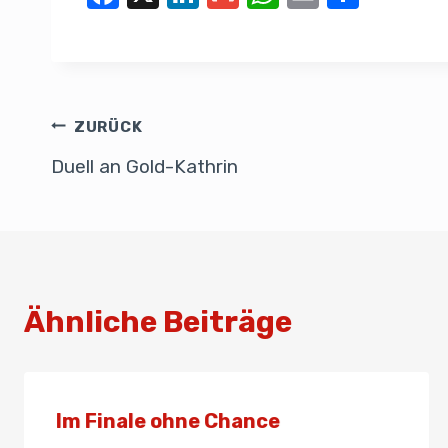
a
n
m
h
m
eil
c
k
ail
at
ail
e
e
e
s
n
b
dI
A
ZURÜCK
o
n
p
Duell an Gold-Kathrin
o
p
k
Ähnliche Beiträge
Im Finale ohne Chance