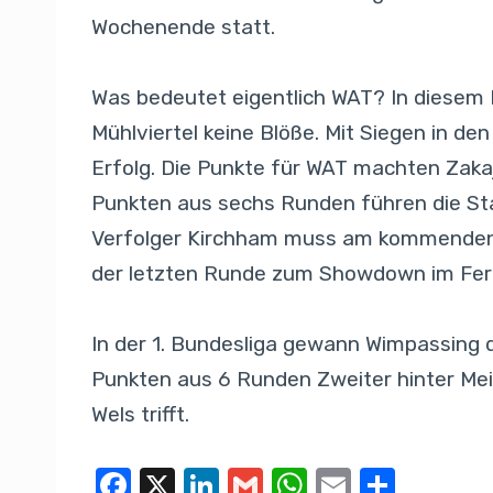
Wochenende statt.
Was bedeutet eigentlich WAT? In diesem F
Mühlviertel keine Blöße. Mit Siegen in d
Erfolg. Die Punkte für WAT machten Zakaj
Punkten aus sechs Runden führen die Stad
Verfolger Kirchham muss am kommenden Fr
der letzten Runde zum Showdown im Fernd
In der 1. Bundesliga gewann Wimpassing d
Punkten aus 6 Runden Zweiter hinter Mei
Wels trifft.
F
X
Li
G
W
E
T