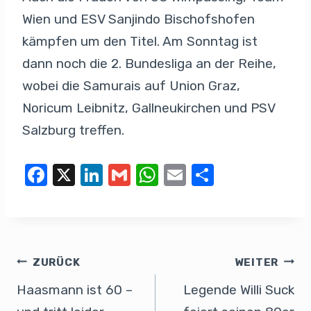
Wien und ESV Sanjindo Bischofshofen
kämpfen um den Titel. Am Sonntag ist
dann noch die 2. Bundesliga an der Reihe,
wobei die Samurais auf Union Graz,
Noricum Leibnitz, Gallneukirchen und PSV
Salzburg treffen.
F
X
Li
G
W
E
T
a
n
m
h
m
eil
c
k
ail
at
ail
e
e
e
s
n
b
dI
A
ZURÜCK
WEITER
o
n
p
Haasmann ist 60 –
Legende Willi Suck
o
p