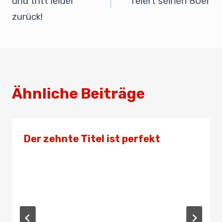
und tritt leider
feiert seinen 80er
k
zurück!
Ähnliche Beiträge
Der zehnte Titel ist perfekt
Von
Presse
25. November 2023