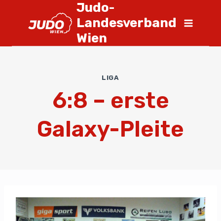
Judo-
Landesverband
Wien
LIGA
6:8 – erste
Galaxy-Pleite