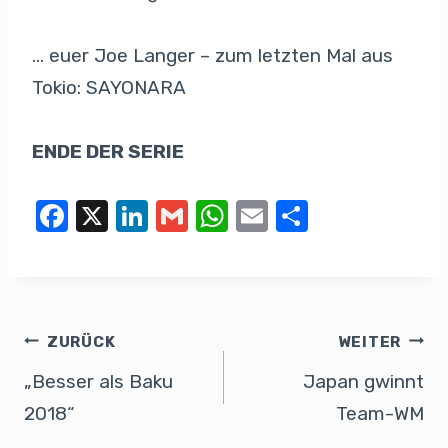
… euer Joe Langer – zum letzten Mal aus
Tokio: SAYONARA
ENDE DER SERIE
F
X
Li
G
W
E
T
a
n
m
h
m
eil
c
k
ail
at
ail
e
e
e
s
n
b
dI
A
ZURÜCK
WEITER
o
n
p
„Besser als Baku
Japan gwinnt
o
p
2018“
Team-WM
k