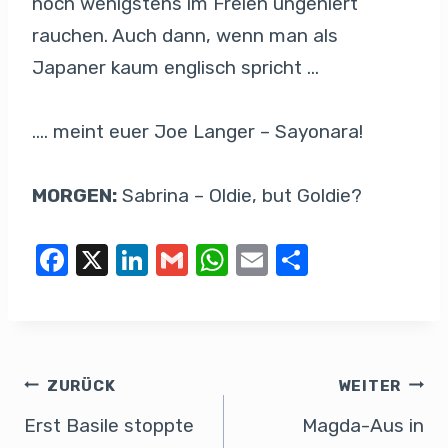
noch wenigstens im Freien ungeniert
rauchen. Auch dann, wenn man als
Japaner kaum englisch spricht …
…. meint euer Joe Langer – Sayonara!
MORGEN:
Sabrina – Oldie, but Goldie?
F
X
Li
G
W
E
T
a
n
m
h
m
eil
c
k
ail
at
ail
e
e
e
s
n
b
dI
A
ZURÜCK
WEITER
o
n
p
Erst Basile stoppte
Magda-Aus in