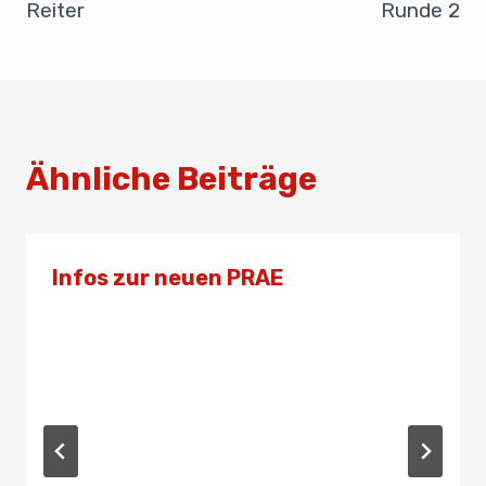
o
p
Reiter
Runde 2
k
Ähnliche Beiträge
Infos zur neuen PRAE
Von
Admin
31. Januar 2023