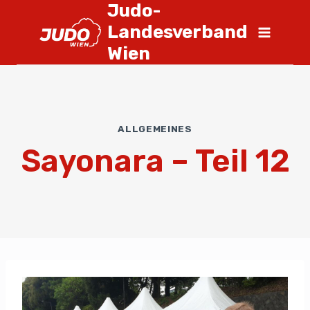
Judo-
Landesverband
Wien
ALLGEMEINES
Sayonara – Teil 12