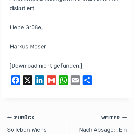
diskutiert.
Liebe Grüße,
Markus Moser
[Download nicht gefunden.]
F
X
Li
G
W
E
T
a
n
m
h
m
eil
c
k
ail
at
ail
e
e
e
s
n
b
dI
A
ZURÜCK
WEITER
o
n
p
So leben Wiens
Nach Absage: „Ein