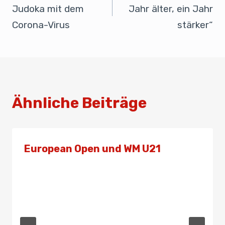
o
p
Judoka mit dem
Jahr älter, ein Jahr
k
Corona-Virus
stärker“
Ähnliche Beiträge
European Open und WM U21
Von
Admin
28. September 2023