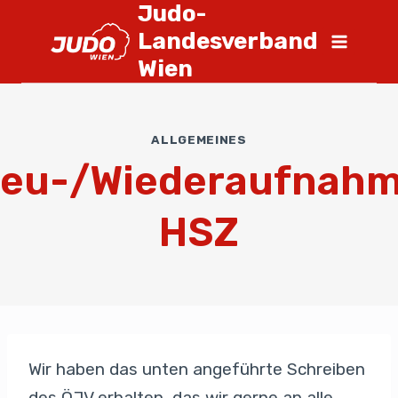
Judo-
Landesverband
Wien
ALLGEMEINES
eu-/Wiederaufnah
HSZ
Wir haben das unten angeführte Schreiben
des ÖJV erhalten, das wir gerne an alle