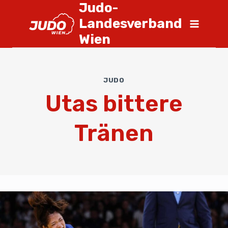
Judo-
Landesverband
Wien
JUDO
Utas bittere
Tränen