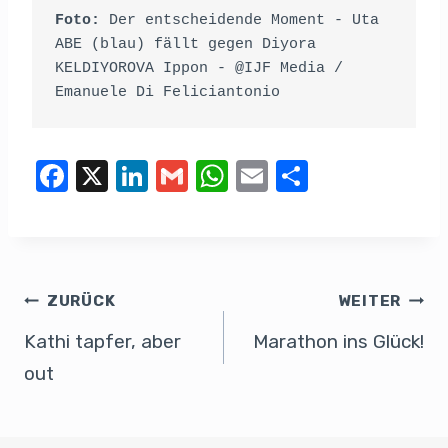
Foto:
 Der entscheidende Moment - Uta 
ABE (blau) fällt gegen Diyora 
KELDIYOROVA Ippon - @IJF Media / 
Emanuele Di Feliciantonio
F
X
Li
G
W
E
T
a
n
m
h
m
eil
c
k
ail
at
ail
e
e
e
s
n
b
dI
A
ZURÜCK
WEITER
o
n
p
Kathi tapfer, aber
Marathon ins Glück!
o
p
out
k