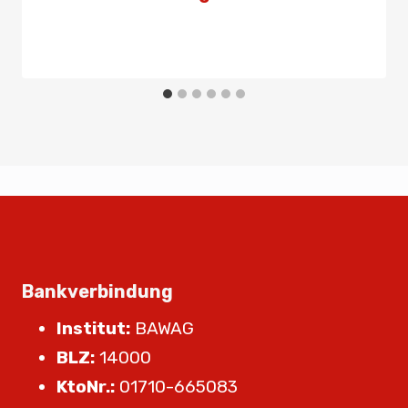
Von
Presse
8. März 2025
Bankverbindung
Institut:
BAWAG
BLZ:
14000
KtoNr.:
01710-665083