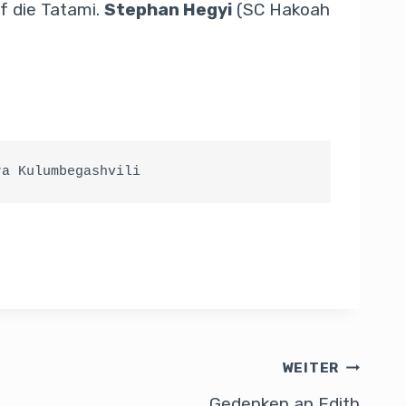
f die Tatami.
Stephan Hegyi
(SC Hakoah
ra Kulumbegashvili
WEITER
Gedenken an Edith