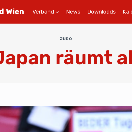
d Wien
Verband
News
Downloads
Kal
JUDO
Japan räumt a