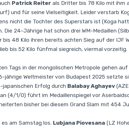
 auch
Patrick Reiter
als Dritter bis 78 Kilo mit ih
rf) und für seine Vielseitigkeit. Leider verstarb Ko
ens nicht die Tochter des Superstars ist (Koga ha
h. Die 24-Jährige hat schon drei WM-Medaillen (Silb
 bis 48 Kilo ihren bereits achten Sieg auf der IJF 
b bis 52 Kilo fünfmal siegreich, viermal vorzeitig.
sten Tags in der mongolischen Metropole gehen au
 26-jährige Weltmeister von Budapest 2025 setzte si
ht-japanischen Erfolg durch
Balabay Aghayev
(AZE)
 (4/1/0) führt im Medaillenspiegel vor Aserbaidsc
le scheiterten bisher bei diesem Grand Slam mit 45
t es am Samstag los.
Lubjana Piovesana
(LZ Hohe