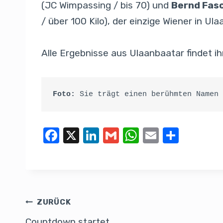
(JC Wimpassing / bis 70) und
Bernd Fas
/ über 100 Kilo), der einzige Wiener in Ul
Alle Ergebnisse aus Ulaanbaatar findet i
Foto:
 Sie trägt einen berühmten Namen 
F
X
Li
G
W
E
T
a
n
m
h
m
eil
c
k
ail
at
ail
e
e
e
s
n
b
dI
A
ZURÜCK
o
n
p
Countdown startet