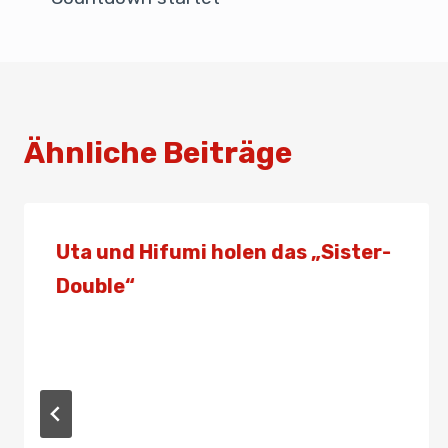
o
p
k
Ähnliche Beiträge
Uta und Hifumi holen das „Sister-
Double“
Von
Presse
25. Juli 2021