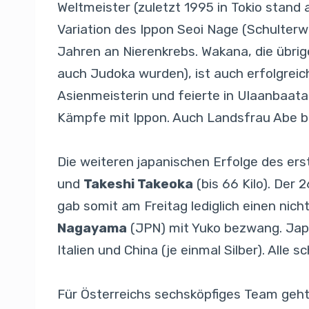
Weltmeister (zuletzt 1995 in Tokio stand
Variation des Ippon Seoi Nage (Schulterwu
Jahren an Nierenkrebs. Wakana, die übrig
auch Judoka wurden), ist auch erfolgreic
Asienmeisterin und feierte in Ulaanbaatar
Kämpfe mit Ippon. Auch Landsfrau Abe blie
Die weiteren japanischen Erfolge des er
und
Takeshi Takeoka
(bis 66 Kilo). Der
gab somit am Freitag lediglich einen nic
Nagayama
(JPN) mit Yuko bezwang. Japan
Italien und China (je einmal Silber). Al
Für Österreichs sechsköpfiges Team geh