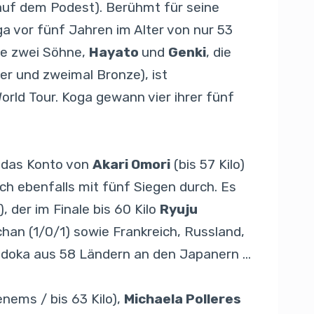
m auf dem Podest). Berühmt für seine
ga vor fünf Jahren im Alter von nur 53
tte zwei Söhne,
Hayato
und
Genki
, die
er und zweimal Bronze), ist
World Tour. Koga gewann vier ihrer fünf
f das Konto von
Akari Omori
(bis 57 Kilo)
ch ebenfalls mit fünf Siegen durch. Es
, der im Finale bis 60 Kilo
Ryuju
han (1/0/1) sowie Frankreich, Russland,
4 Judoka aus 58 Ländern an den Japanern …
nems / bis 63 Kilo),
Michaela Polleres